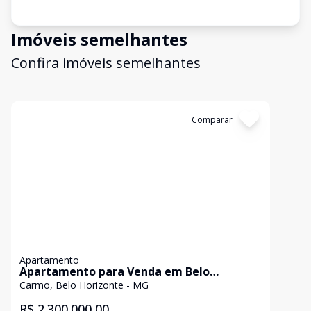
Imóveis semelhantes
Confira imóveis semelhantes
Cód:
APS0098
Comparar
Apartamento
Apartamento para Venda em Belo
Horizonte / MG no bairro Carmo
Carmo, Belo Horizonte - MG
R$ 2.300.000,00