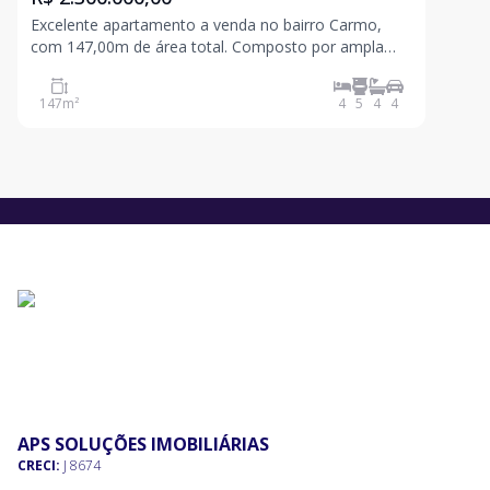
Excelente apartamento a venda no bairro Carmo,
com 147,00m de área total. Composto por ampla
sala de estar e jantar, varanda, banhos social com
box e armários, cozinha revestida com bancada em
147
m²
4
5
4
4
granito e armários planejados, área de serviço e
quatro
APS SOLUÇÕES IMOBILIÁRIAS
CRECI:
J 8674