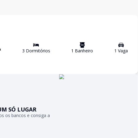
²
3
Dormitório
s
1
Banheiro
1
Vaga
UM SÓ LUGAR
s os bancos e consiga a