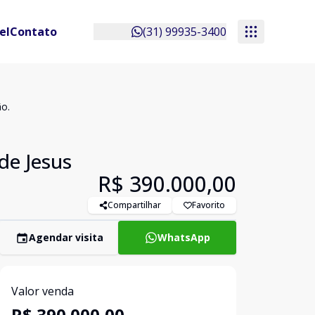
el
Contato
(31) 99935-3400
ão.
de Jesus
R$ 390.000,00
Compartilhar
Favorito
Agendar visita
WhatsApp
Valor venda
R$ 390.000,00