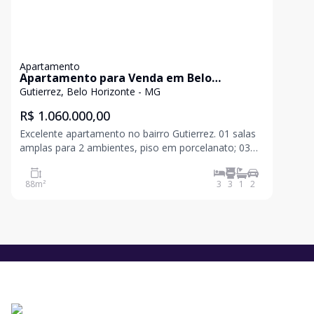
Apartamento
Apartamento para Venda em Belo
Horizonte / MG no bairro Gutierrez
Gutierrez, Belo Horizonte - MG
R$ 1.060.000,00
Excelente apartamento no bairro Gutierrez. 01 salas
amplas para 2 ambientes, piso em porcelanato; 03
Quarto, com armários e piso laminado, sendo um
com closet, varanda e suíte bancada de mármore,
88
m²
3
3
1
2
armário, piso em porcelanato; 01 banho, box blindex