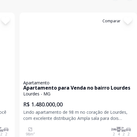
Cód:
APS0220
Comparar
Apartamento
Apartamento para Venda no bairro Lourdes
Lourdes - MG
R$ 1.480.000,00
Lindo apartamento de 98 m no coração de Lourdes,
com excelente distribuição Ampla sala para dois
ambientes, em porcelanato, com lavabo e varanda
e
integrada, equipada com cortina de vidro,
2
2
98
m²
2
4
2
2
i, n
proporcionando ainda mais espaço e sofisticação;Duas