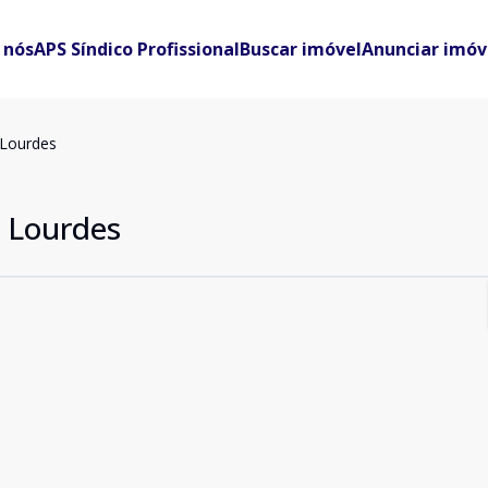
 nós
APS Síndico Profissional
Buscar imóvel
Anunciar imóv
 Lourdes
 Lourdes