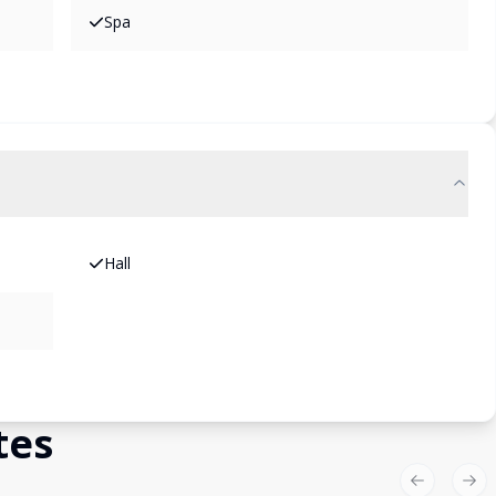
Spa
Hall
tes
Previous sl
Nex