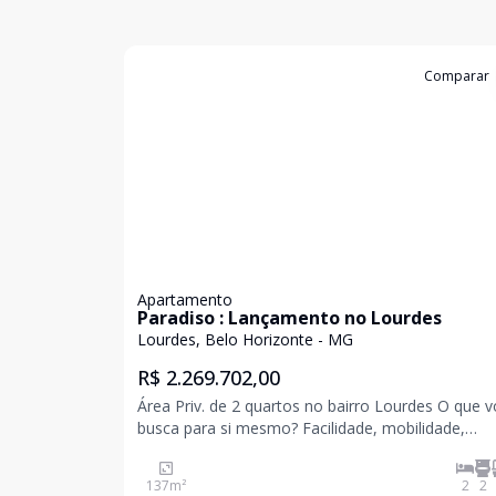
Cód:
352
Comparar
Apartamento
Paradiso : Lançamento no Lourdes
Lourdes, Belo Horizonte - MG
R$ 2.269.702,00
Área Priv. de 2 quartos no bairro Lourdes O que você
busca para si mesmo? Facilidade, mobilidade,
proximidade, conforto, conveniência, bem-estar,
diversão, lazer, segurança, requinte e prestígio? S
137
m²
2
2
você quer tudo isso e algo a mais, saiba que é aqu