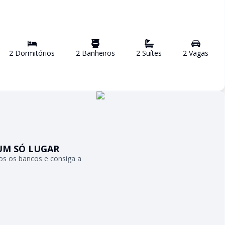
2
Dormitório
s
2
Banheiro
s
2
Suíte
s
2
Vaga
s
UM SÓ LUGAR
s os bancos e consiga a