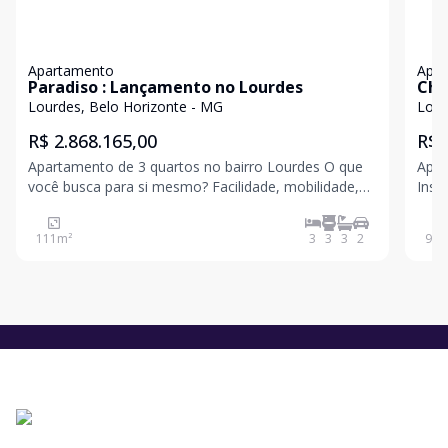
Apartamento
Apa
Paradiso : Lançamento no Lourdes
Che
Lourdes, Belo Horizonte - MG
Lour
R$ 2.868.165,00
R$ 
Apartamento de 3 quartos no bairro Lourdes O que
Apar
você busca para si mesmo? Facilidade, mobilidade,
Insp
proximidade, conforto, conveniência, bem-estar,
cruz
diversão, lazer, segurança, requinte e prestígio? Se
a re
111
m²
3
3
3
2
92
m
você quer tudo isso e algo a mais, saiba que é aqui,
pert
um e