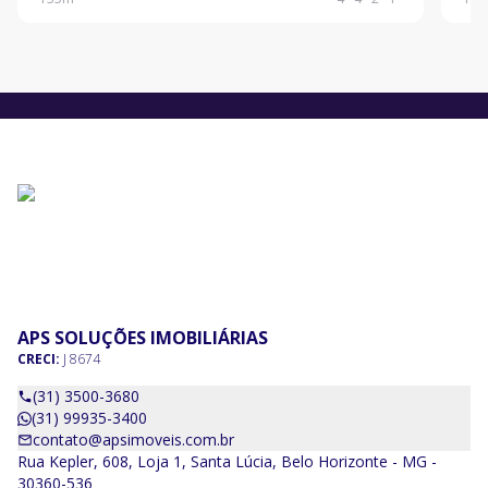
porcelanato e nos quartos piso laminado, banho
quar
social com box
hidr
APS SOLUÇÕES IMOBILIÁRIAS
CRECI:
J 8674
(31) 3500-3680
(31) 99935-3400
contato@apsimoveis.com.br
Rua Kepler, 608, Loja 1, Santa Lúcia, Belo Horizonte - MG -
30360-536