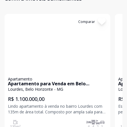
Cód:
APS0172
Comparar
Có
Apartamento
Apa
Apartamento para Venda em Belo
Apa
Horizonte / MG no bairro Lourdes
Hor
Lourdes, Belo Horizonte - MG
Lour
R$ 1.100.000,00
R$ 
Lindo apartamento à venda no bairro Lourdes com
Este
135m de área total. Composto por ampla sala para
perf
dois ambientes, 4 quartos sendo 2 suites, com
está
armários planejados. Acabamento: piso em
dos m
135
m²
4
4
2
1
152