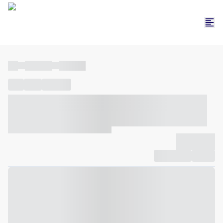
----
----- -----
----- -----
----
-----
---- ------
----- ----- -- ------ ---- ---- -- ----- ----- -----
--- ------
----- ----- -- ------ ----- ----- -- ------
-------------
Compartilhar
Favorito