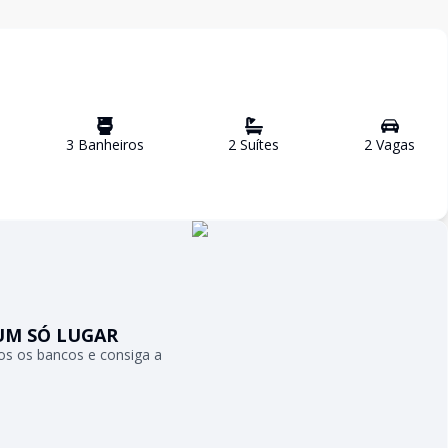
3
Banheiro
s
2
Suíte
s
2
Vaga
s
UM SÓ LUGAR
s os bancos e consiga a