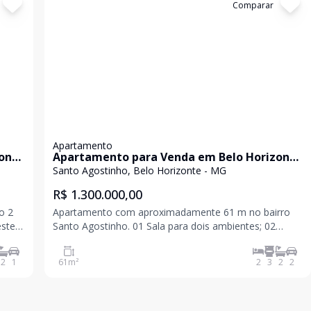
Cód:
APS0118
Comparar
Apartamento
onte
Apartamento para Venda em Belo Horizonte
/ MG no bairro Santo Agostinho
Santo Agostinho, Belo Horizonte - MG
R$ 1.300.000,00
 2
Apartamento com aproximadamente 61 m no bairro
Santo Agostinho. 01 Sala para dois ambientes; 02
0m,
Suítes com armários planejados e piso laminado; 01
ho.
Lavabo; 01 Cozinha com armários planejados; Área de
2
1
61
m²
2
3
2
2
e p
serviço; CONDOMÍNIO: Alarm