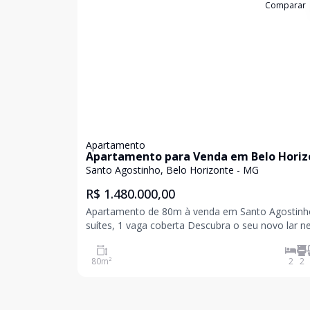
Cód:
APS0240
Comparar
Apartamento
Apartamento para Venda em Belo Horiz
/ MG no bairro Santo Agostinho
Santo Agostinho, Belo Horizonte - MG
R$ 1.480.000,00
Apartamento de 80m à venda em Santo Agostinho
suítes, 1 vaga coberta Descubra o seu novo lar neste
encantador apartamento de aproximadamente 8
localizado no prestigiado bairro de Santo Agostin
80
m²
2
2
Perfeito para quem busca conforto, sofisticação 