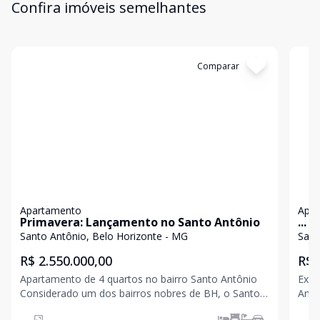
Confira imóveis semelhantes
Cód:
APS372
Comparar
Có
Apartamento
Apa
Primavera: Lançamento no Santo Antônio
...
Santo Antônio, Belo Horizonte - MG
Sant
R$ 2.550.000,00
R$ 
Apartamento de 4 quartos no bairro Santo Antônio
Exce
Considerado um dos bairros nobres de BH, o Santo
Antô
Antônio é uma ótima opção para quem quer morar
bem 