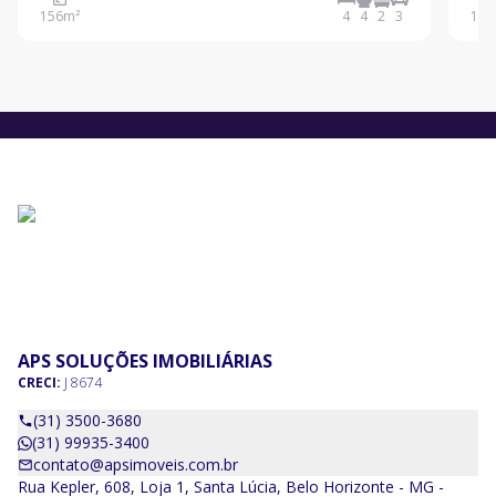
perto de tudo. Localizado na Região CentroSul de
vida
156
m²
4
4
2
3
150
Belo Horizonte, ele oferece boa qualidade de vida e é
Horizonte. Característ
adequ
de 1
APS SOLUÇÕES IMOBILIÁRIAS
CRECI:
J 8674
(31) 3500-3680
(31) 99935-3400
contato@apsimoveis.com.br
Rua Kepler, 608, Loja 1, Santa Lúcia, Belo Horizonte - MG -