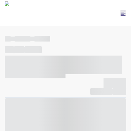
----
----- -----
----- -----
----
-----
---- ------
----- ----- -- ------ ---- ---- -- ----- ----- -----
--- ------
----- ----- -- ------ ----- ----- -- ------
-------------
Compartilhar
Favorito