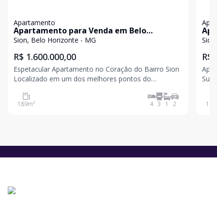
Apartamento
Apa
Apartamento para Venda em Belo
Apa
Horizonte / MG no bairro Sion
Hor
Sion, Belo Horizonte - MG
Sion
R$ 1.600.000,00
R$ 
Espetacular Apartamento no Coração do Bairro Sion
Aparta
Localizado em um dos melhores pontos do
Suíte, 2 Vagas 
charmoso bairro Sion, este apartamento oferece
Imóv
conforto, espaço e praticidade para você e sua
com 
189
m²
4
3
1
2
120
família. Ampla sala para 3 ambientes: Perfeita para r
ilum
toqu