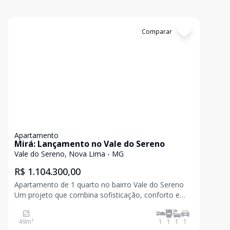
Cód:
APS396
Comparar
Apartamento
Mirá: Lançamento no Vale do Sereno
Vale do Sereno, Nova Lima - MG
R$ 1.104.300,00
Apartamento de 1 quarto no bairro Vale do Sereno
Um projeto que combina sofisticação, conforto e
contato com a natureza em um endereço único. São
apartamentos de 1 e 2 suítes (48 a 84m²) e lojas
49
m²
1
1
1
1
comerciais (37 a 465m²), planejados para valorizar