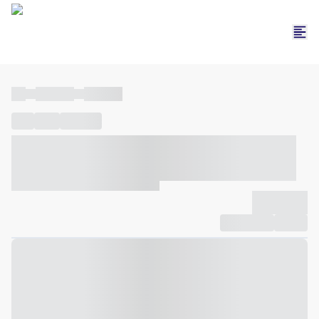
----
----- -----
----- -----
----
-----
---- ------
----- ----- -- ------ ---- ---- -- ----- ----- -----
--- ------
----- ----- -- ------ ----- ----- -- ------
-------------
Compartilhar
Favorito