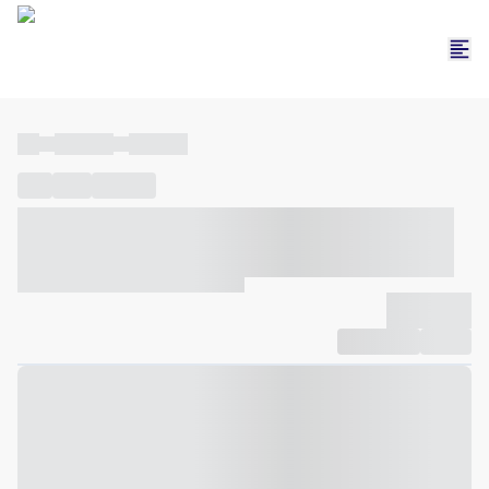
----
----- -----
----- -----
----
-----
---- ------
----- ----- -- ------ ---- ---- -- ----- ----- -----
--- ------
----- ----- -- ------ ----- ----- -- ------
-------------
Compartilhar
Favorito