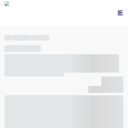
----
----- -----
----- -----
----
-----
---- ------
----- ----- -- ------ ---- ---- -- ----- ----- -----
--- ------
----- ----- -- ------ ----- ----- -- ------
-------------
Compartilhar
Favorito