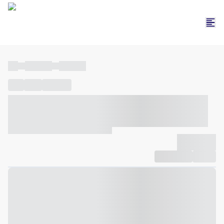
----
----- -----
----- -----
----
-----
---- ------
----- ----- -- ------ ---- ---- -- ----- ----- -----
--- ------
----- ----- -- ------ ----- ----- -- ------
-------------
Compartilhar
Favorito