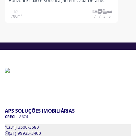
Horizonte Luxo e Sofisticação em Cada Detalhe
Localizada no prestigiado bairro Cidade Jardim, esta
mansão de 788 m, em um terreno de 1.020 m,
780
m²
7
7
3
8
redefine o conceito de exclusividade. Projetada com
precisã
APS SOLUÇÕES IMOBILIÁRIAS
CRECI:
J 8674
(31) 3500-3680
(31) 99935-3400