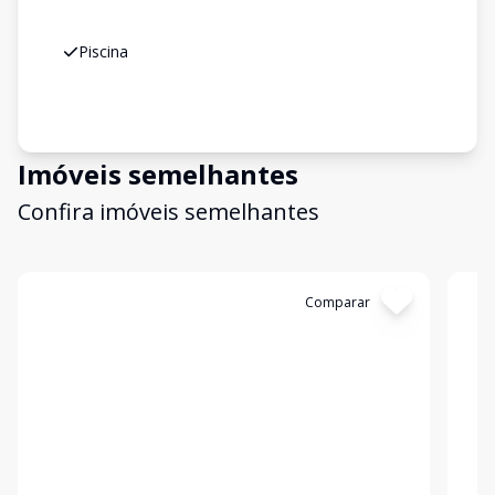
Piscina
Imóveis semelhantes
Confira imóveis semelhantes
Cód:
APS0169
Comparar
Có