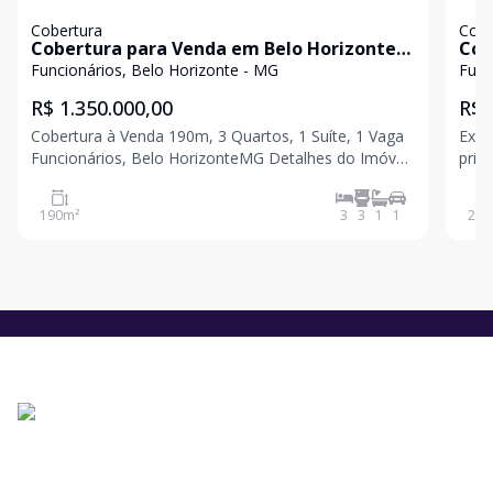
Cobertura
Cobe
Cobertura para Venda em Belo Horizonte /
Cob
MG no bairro Funcionários
MG 
Funcionários, Belo Horizonte - MG
Func
R$ 1.350.000,00
R$ 
Cobertura à Venda 190m, 3 Quartos, 1 Suíte, 1 Vaga
Exce
Funcionários, Belo HorizonteMG Detalhes do Imóvel:
priv
1 Nível: Sala para Dois Ambientes: Ampla sala com
anda
piso em taco, teto com acabamento em gesso e
ambi
190
m²
3
3
1
1
207
projeto luminotécnico, proporcionando um ambiente
plan
aconc
banc