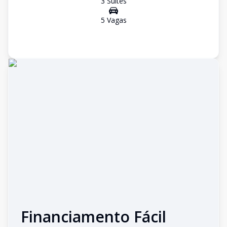
3
Suíte
s
5
Vaga
s
Financiamento Fácil