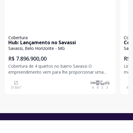
Cobertura
Cobe
Hub: Lançamento no Savassi
Cob
MG 
Savassi, Belo Horizonte - MG
Sava
R$ 7.896.900,00
R$ 
Cobertura de 4 quartos no bairro Savassi O
Lind
empreendimento vem para lhe proporcionar uma
melhor po
vida conectada a tudo o que o melhor endereço de
arej
BH tem para oferecer. Um projeto com 7 opções de
tabua corrida; 0
318
m²
4
4
3
3
409
plantas inteligentes e espaçosas, de 3 e 4 quartos,
suít
com 99 m² a 157
banh