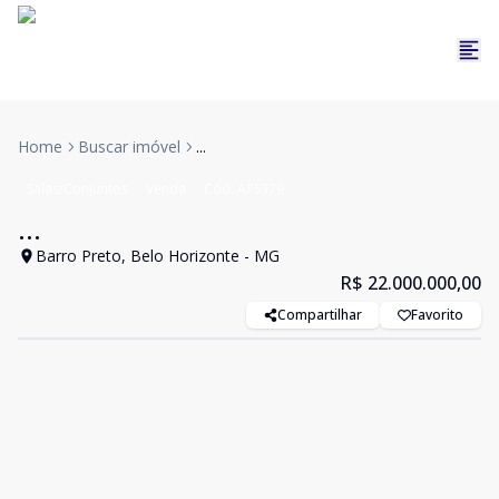
Home
Buscar imóvel
...
Salas/Conjuntos
Venda
Cód:
APS379
...
Barro Preto, Belo Horizonte - MG
R$ 22.000.000,00
Compartilhar
Favorito