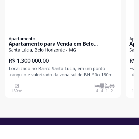
Apartamento
Apa
Apartamento para Venda em Belo
Apa
Horizonte / MG no bairro Santa Lúcia
Hor
Santa Lúcia, Belo Horizonte - MG
Sant
R$ 1.300.000,00
R$ 
Localizado no Bairro Santa Lúcia, em um ponto
Espe
tranquilo e valorizado da zona sul de BH. São 180m2,
Lúci
ideal para quem busca espaço, conforto e uma
cerc
infraestrutura completa no condomínio.
que 
180
m²
4
4
1
2
186
Características do imóvel: 4 quartos, sendo 1 suíte
Hall
Mais