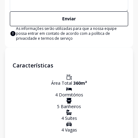
Enviar
As informações serão utilizadas para que a nossa equipe
possa entrar em contato de acordo com a
política de
privacidade e termos de serviço
Características
Área Total
360
m²
4
Dormitório
s
5
Banheiro
s
4
Suíte
s
4
Vaga
s