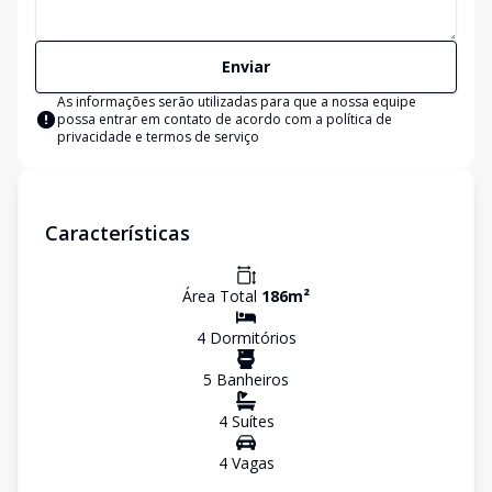
Enviar
As informações serão utilizadas para que a nossa equipe
possa entrar em contato de acordo com a
política de
privacidade e termos de serviço
Características
Área Total
186
m²
4
Dormitório
s
5
Banheiro
s
4
Suíte
s
4
Vaga
s