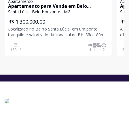
Apartamento
Apa
Apartamento para Venda em Belo
Apa
Horizonte / MG no bairro Santa Lúcia
Hor
Santa Lúcia, Belo Horizonte - MG
Sant
R$ 1.300.000,00
R$ 
Localizado no Bairro Santa Lúcia, em um ponto
A co
tranquilo e valorizado da zona sul de BH. São 180m2,
ofer
ideal para quem busca espaço, conforto e uma
padr
infraestrutura completa no condomínio.
que 
180
m²
4
4
1
2
360
Características do imóvel: 4 quartos, sendo 1 suíte
cons
seja