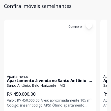
Confira imóveis semelhantes
Cód:
APS459
Comparar
Có
Apartamento
Apa
Apartamento à venda no Santo Antônio -
Apa
Belo Horizonte/MG
Bai
Santo Antônio, Belo Horizonte - MG
Sant
R$ 450.000,00
R$ 
Valor: R$ 450.000,00 Área: aproximadamente 105 m²
Apar
Código: (inserir código APS) Ótimo apartamento
Antônio 
localizado no bairro Santo Antônio, em rua tranquila,
perf