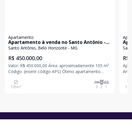
Apartamento
Apa
Apartamento à venda no Santo Antônio -
Apa
Belo Horizonte/MG
Bai
Santo Antônio, Belo Horizonte - MG
Sant
R$ 450.000,00
R$ 
Valor: R$ 450.000,00 Área: aproximadamente 105 m²
Apar
Código: (inserir código APS) Ótimo apartamento
Antônio 
localizado no bairro Santo Antônio, em rua tranquila,
perf
segura e plana, com acesso imediato ao Super
priv
105
m²
3
2
1
130
Nosso, VerdeMar e Drogaria Araújo. Região
tota
valorizada,
cora