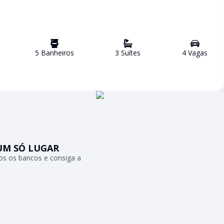
5
Banheiro
s
3
Suíte
s
4
Vaga
s
UM SÓ LUGAR
s os bancos e consiga a