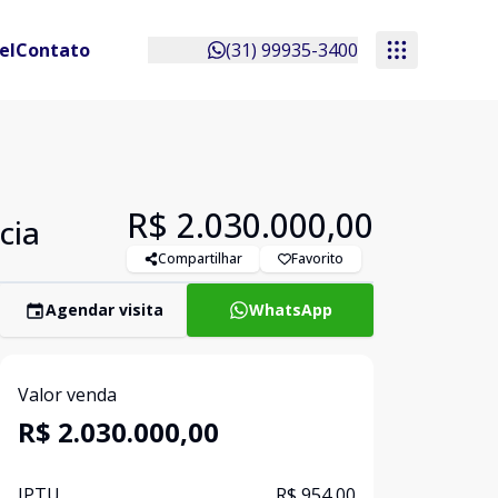
el
Contato
(31) 99935-3400
R$ 2.030.000,00
cia
Compartilhar
Favorito
Agendar visita
WhatsApp
Valor venda
R$ 2.030.000,00
IPTU
R$ 954,00