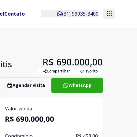
el
Contato
(31) 99935-3400
R$ 690.000,00
tis
Compartilhar
Favorito
Agendar visita
WhatsApp
Valor venda
R$ 690.000,00
Condomínio
R$ 458,00