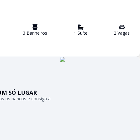
3
Banheiro
s
1
Suíte
2
Vaga
s
UM SÓ LUGAR
s os bancos e consiga a