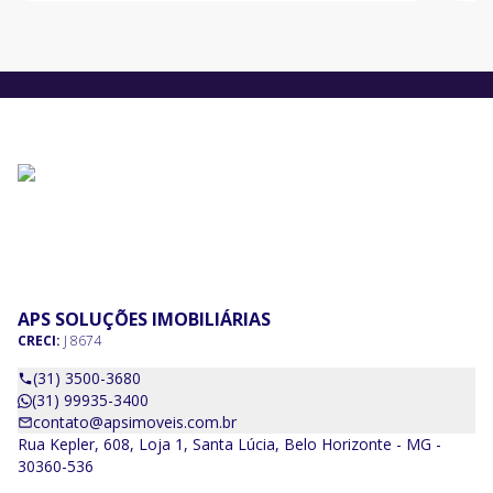
escr
APS SOLUÇÕES IMOBILIÁRIAS
CRECI:
J 8674
(31) 3500-3680
(31) 99935-3400
contato@apsimoveis.com.br
Rua Kepler, 608, Loja 1, Santa Lúcia, Belo Horizonte - MG -
30360-536