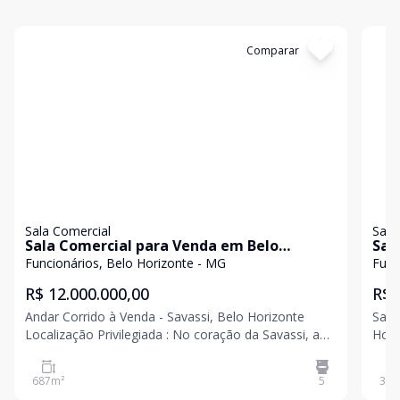
Cód:
APS0235
Comparar
Có
Sala Comercial
Sala
Sala Comercial para Venda em Belo
Sal
Horizonte / MG no bairro Funcionários
Hor
Funcionários, Belo Horizonte - MG
Func
R$ 12.000.000,00
R$ 
Andar Corrido à Venda - Savassi, Belo Horizonte
Sala
Localização Privilegiada : No coração da Savassi, ao
Hori
lado do Pátio Savassi, em uma região de alto fluxo e
Sala
valorização.Estrutura :9 salas amplas, sendo 4 com
cond
687
m²
5
37
m
banheiros privativos, totalizando 5 banheiros.Re
priva