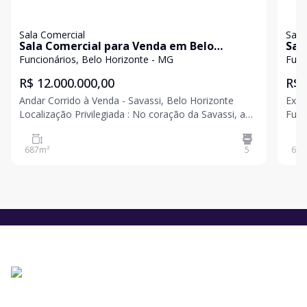
Sala Comercial
Sala
Sala Comercial para Venda em Belo
Sal
Horizonte / MG no bairro Funcionários
Hor
Funcionários, Belo Horizonte - MG
Func
R$ 12.000.000,00
R$ 
Andar Corrido à Venda - Savassi, Belo Horizonte
Exce
Localização Privilegiada : No coração da Savassi, ao
Funcionários Loc
lado do Pátio Savassi, em uma região de alto fluxo e
Life
valorização.Estrutura :9 salas amplas, sendo 4 com
sala 
687
m²
5
69
m
banheiros privativos, totalizando 5 banheiros.Re
O es
d